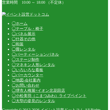
営業時間 10:00 ～ 18:00 （不定休）
◯ホーム
◯テーブル・椅子
◯パネル展示
◯什器その他
◯和装
◯畳レンタル
◯パーティーションパネル
◯ステージ制作
◯マネキン人形レンタル
◯いろいろな看板
◯バーカウンター
◯地図-会社案内
◯お問い合わせ
◯堺市人権展=イオン北花田店
◯小松美羽（こまつみわ）ライブペイント
◯大型の姿見のレンタル
Copyright © 2012-2026 イベント設営ドットコム All Rights