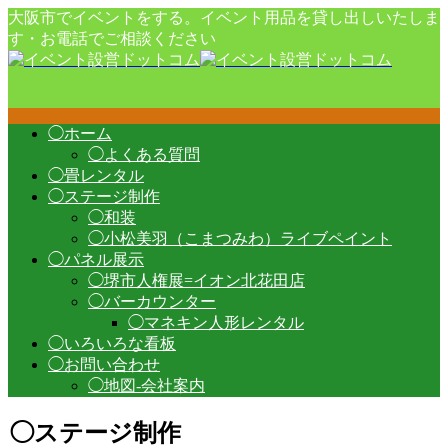
大阪市でイベントをする。イベント用品を貸し出しいたしま
す・お電話でご相談ください
◯ホーム
◯よくある質問
◯畳レンタル
◯ステージ制作
◯和装
◯小松美羽（こまつみわ）ライブペイント
◯パネル展示
◯堺市人権展=イオン北花田店
◯バーカウンター
◯マネキン人形レンタル
◯いろいろな看板
◯お問い合わせ
◯地図-会社案内
◯ステージ制作