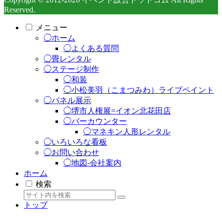
Reserved.
メニュー
◯ホーム
◯よくある質問
◯畳レンタル
◯ステージ制作
◯和装
◯小松美羽（こまつみわ）ライブペイント
◯パネル展示
◯堺市人権展=イオン北花田店
◯バーカウンター
◯マネキン人形レンタル
◯いろいろな看板
◯お問い合わせ
◯地図-会社案内
ホーム
検索
トップ