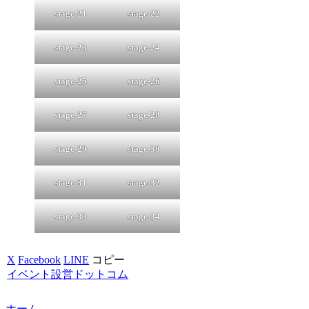
stage-21
stage-22
stage-23
stage-24
stage-25
stage-26
stage-27
stage-28
stage-29
stage-30
stage-31
stage-32
stage-33
stage-34
X
Facebook
LINE
コピー
イベント設営ドットコム
ホーム